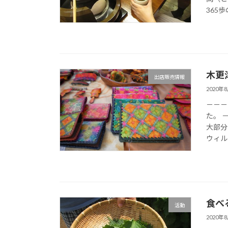
365歩
木更
出店販売情報
2020年
－－－
た。 
大部分
ウィル
食べ
活動
2020年