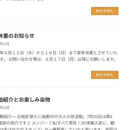
続きを読む
休業のお知らせ
8月11日
年８月１２日（水）から１６日（日）まで夏季休業とさせていた
す。 お問い合わせ等は、８月１７日（月）以降にお願いします。
続きを読む
動紹介とお楽しみ染物
8月11日
動紹介～ 合唱部 新たに始動中の大人の部活動。7月30日は第4
唱部の紹介です♪ メンバー７名(すべて男性！)の体験入部に、顧
は名ばかりのスタッフ）が一番緊張していたと思います。今回は