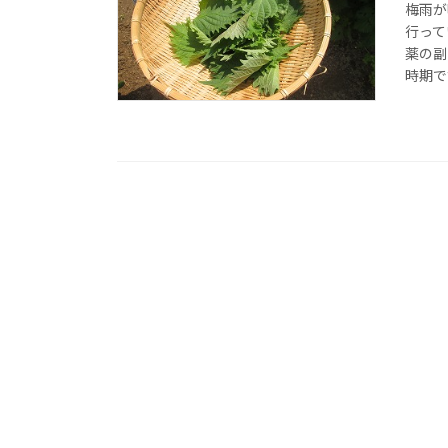
梅雨が
行って
薬の副
時期で