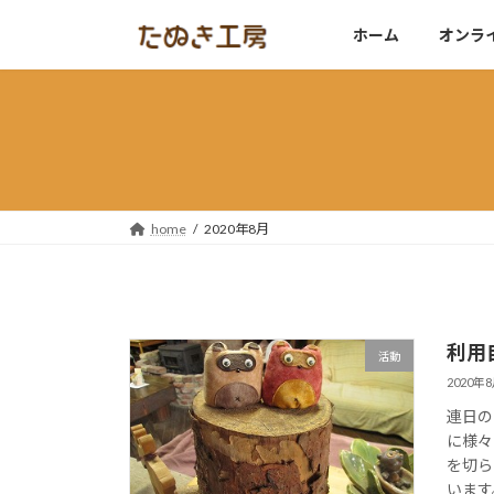
コ
ナ
ホーム
オンラ
ン
ビ
テ
ゲ
ン
ー
ツ
シ
へ
ョ
ス
ン
キ
に
ッ
移
home
2020年8月
プ
動
利用
活動
2020年
連日の
に様々
を切ら
います