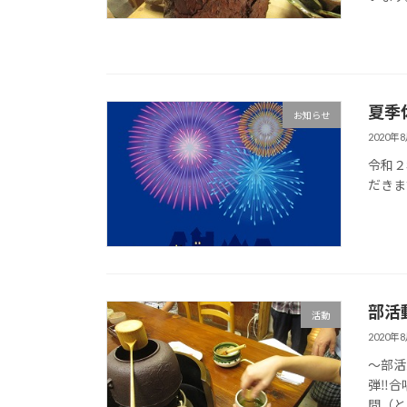
夏季
お知らせ
2020年
令和２
だきま
部活
活動
2020年
～部活
弾‼合
問（と