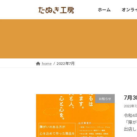
コ
ナ
ホーム
オンラ
ン
ビ
テ
ゲ
ン
ー
ツ
シ
へ
ョ
ス
ン
キ
に
ッ
移
home
2022年7月
プ
動
7月
お知らせ
2022年
令和4年
「障が
出店します。