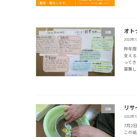
オト
活動
2022年
昨年度
支える
ってき
募集し
リサ
活動
2022年
7月2
この紙